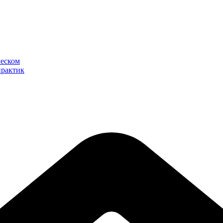
ческом
практик