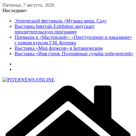
Перейти
Пятница, 7 августа, 2026
к
Последние:
содержимому
Этнический фестиваль «Музыка мира. Сад»
Выставка Intervals Exhibition запускает
просветительскую программу
Премьера в «Мастерской»: «Преступление и наказание»
с новым курсом Г.М. Козлова
Выставка «Мир флоксов» в Ботаническом
Выставка «Имя героя. Потерянные судьбы победителей»