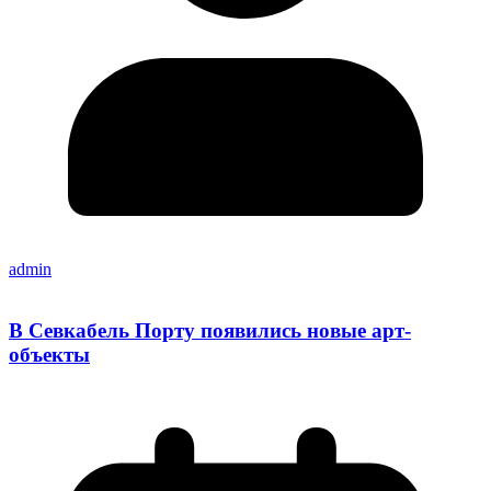
admin
В Севкабель Порту появились новые арт-
объекты