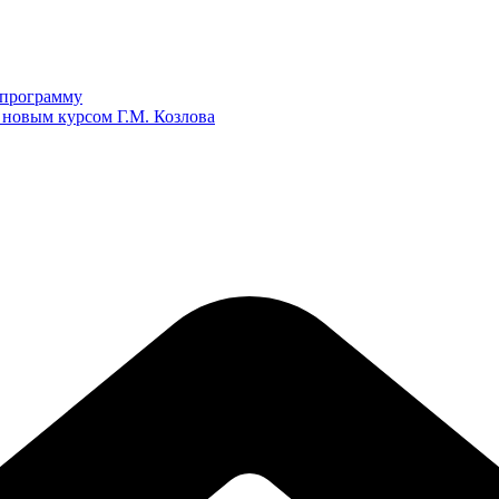
ю программу
 новым курсом Г.М. Козлова