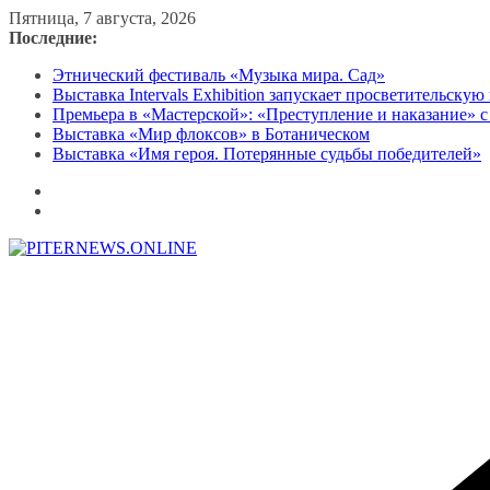
Перейти
Пятница, 7 августа, 2026
к
Последние:
содержимому
Этнический фестиваль «Музыка мира. Сад»
Выставка Intervals Exhibition запускает просветительску
Премьера в «Мастерской»: «Преступление и наказание» с
Выставка «Мир флоксов» в Ботаническом
Выставка «Имя героя. Потерянные судьбы победителей»