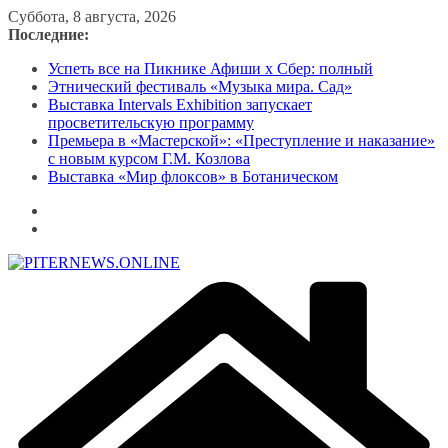
Перейти
Суббота, 8 августа, 2026
к
Последние:
содержимому
Успеть все на Пикнике Афиши x Сбер: полный
Этнический фестиваль «Музыка мира. Сад»
Выставка Intervals Exhibition запускает
просветительскую программу
Премьера в «Мастерской»: «Преступление и наказание»
с новым курсом Г.М. Козлова
Выставка «Мир флоксов» в Ботаническом