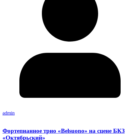
admin
Фортепианное трио «Belsuono» на сцене БКЗ
«Октябрьский»