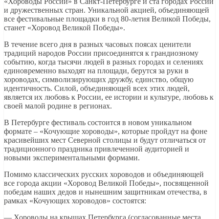
«Хороводы России» в Санкт-Петербурге и ста городах России
и дружественных стран. Уникальной акцией, объединяющей
все фестивальные площадки в год 80-летия Великой Победы,
станет «Хоровод Великой Победы».
В течение всего дня в разных часовых поясах ценители
традиций народов России присоединятся к грандиозному
событию, когда тысячи людей в разных городах и селениях
единовременно выходят на площади, берутся за руки в
хороводах, символизирующих дружбу, единство, общую
идентичность. Силой, объединяющей всех этих людей,
является их любовь к России, ее истории и культуре, любовь к
своей малой родине в регионах.
В Петербурге фестиваль состоится в новом уникальном
формате – «Кочующие хороводы», которые пройдут на фоне
красивейших мест Северной столицы и будут отличаться от
традиционного праздника привлеченной аудиторией и
новыми экспериментальными формами.
Помимо классических русских хороводов и объединяющей
все города акции «Хоровод Великой Победы», посвященной
победам наших дедов и нынешним защитникам отечества, в
рамках «Кочующих хороводов» состоятся:
— Хороводы на крышах Петербурга (согласованные места,