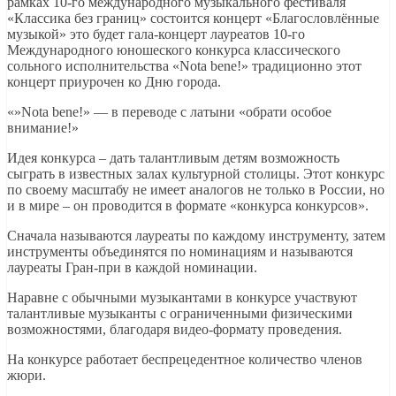
рамках 10-го международного музыкального фестиваля
«Классика без границ» состоится концерт «Благословлённые
музыкой» это будет гала-концерт лауреатов 10-го
Международного юношеского конкурса классического
сольного исполнительства «Nota bene!» традиционно этот
концерт приурочен ко Дню города.
«»Nota bene!» — в переводе с латыни «обрати особое
внимание!»
Идея конкурса – дать талантливым детям возможность
сыграть в известных залах культурной столицы. Этот конкурс
по своему масштабу не имеет аналогов не только в России, но
и в мире – он проводится в формате «конкурса конкурсов».
Сначала называются лауреаты по каждому инструменту, затем
инструменты объединятся по номинациям и называются
лауреаты Гран-при в каждой номинации.
Наравне с обычными музыкантами в конкурсе участвуют
талантливые музыканты с ограниченными физическими
возможностями, благодаря видео-формату проведения.
На конкурсе работает беспрецедентное количество членов
жюри.