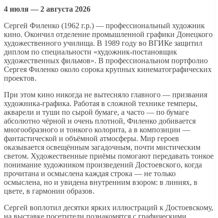
4 июля — 2 августа 2026
Сергей Филенко (1962 г.р.) — профессиональный художник
кино. Окончил отделение промышленной графики Донецкого
художественного училища. В 1989 году во ВГИКе защитил
диплом по специальности «художник-постановщик
художественных фильмов». В профессиональном портфолио
Сергея Филенко около сорока крупных кинематографических
проектов.
При этом кино никогда не вытесняло главного — призвания
художника-графика. Работая в сложной технике темперы,
акварели и туши по сырой бумаге, а часто — по бумаге
абсолютно чёрной и очень плотной, Филенко добивается
многообразного и тонкого колорита, а в композиции —
фантастической и объёмной атмосферы. Мир героев
оказывается освещённым загадочным, почти мистическим
светом. Художественные приёмы помогают передавать тонкое
понимание художником произведений Достоевского, когда
прочитана и осмыслена каждая строка — не только
осмыслена, но и увидена внутренним взором: в линиях, в
цвете, в гармонии образов.
Сергей воплотил десятки ярких иллюстраций к Достоевскому,
на выставке посетители познакомятся с графическими