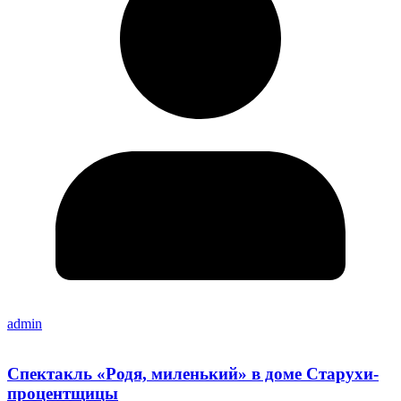
admin
Спектакль «Родя, миленький» в доме Старухи-
процентщицы