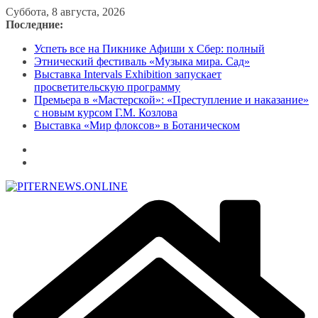
Перейти
Суббота, 8 августа, 2026
к
Последние:
содержимому
Успеть все на Пикнике Афиши x Сбер: полный
Этнический фестиваль «Музыка мира. Сад»
Выставка Intervals Exhibition запускает
просветительскую программу
Премьера в «Мастерской»: «Преступление и наказание»
с новым курсом Г.М. Козлова
Выставка «Мир флоксов» в Ботаническом