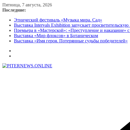
Перейти
Пятница, 7 августа, 2026
к
Последние:
содержимому
Этнический фестиваль «Музыка мира. Сад»
Выставка Intervals Exhibition запускает просветительску
Премьера в «Мастерской»: «Преступление и наказание» с
Выставка «Мир флоксов» в Ботаническом
Выставка «Имя героя. Потерянные судьбы победителей»