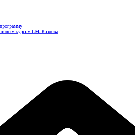
ю программу
 новым курсом Г.М. Козлова