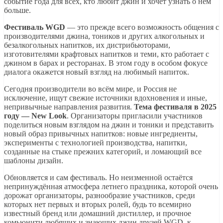
событие года для всех, кто любит джин и хочет узнать о нём
больше.
Фестиваль WGD
— это прежде всего возможность общения с
производителями джина, тоников и других алкогольных и
безалкогольных напитков, их дистрибьюторами,
изготовителями крафтовых напитков и теми, кто работает с
джином в барах и ресторанах. В этом году в особом фокусе
диалога окажется новый взгляд на любимый напиток.
Сегодня производители во всём мире, и Россия не
исключение, ищут свежие источники вдохновения и иные,
непривычные направления развития.
Тема фестиваля в 2025
году — New Look
. Организаторы пригласили участников
поделиться новым взглядом на джин и тоники и представить
новый образ привычных напитков: новые ингредиенты,
эксперименты с технологией производства, напитки,
созданные на стыке прежних категорий, и ломающий все
шаблоны дизайн.
Обновляется и сам фестиваль. Но неизменной остаётся
непринуждённая атмосфера летнего праздника, которой очень
дорожат организаторы, разнообразие участников, среди
которых нет первых и вторых ролей, будь то всемирно
известный бренд или домашний дистиллер, и прочное
комьюнити любящих и знающих джин друзей WGD, к