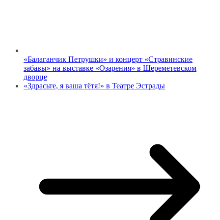
«Балаганчик Петрушки» и концерт «Стравинские
забавы» на выставке «Озарения» в Шереметевском
дворце
«Здрасьте, я ваша тётя!» в Театре Эстрады