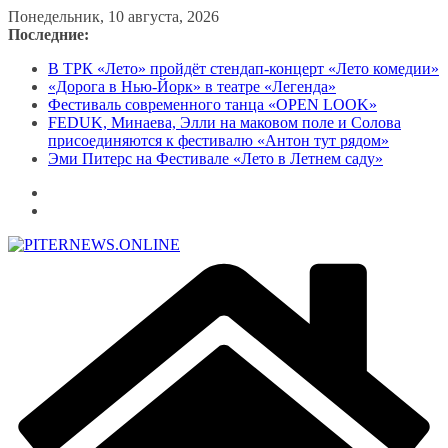
Перейти
Понедельник, 10 августа, 2026
к
Последние:
содержимому
В ТРК «Лето» пройдёт стендап-концерт «Лето комедии»
«Дорога в Нью-Йорк» в театре «Легенда»
Фестиваль современного танца «OPEN LOOK»
FEDUK, Минаева, Элли на маковом поле и Солова
присоединяются к фестивалю «Антон тут рядом»
Эми Питерс на Фестивале «Лето в Летнем саду»