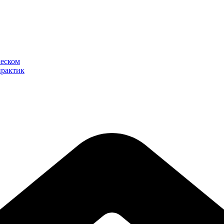
ческом
практик