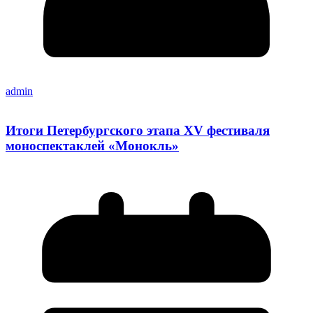
admin
Итоги Петербургского этапа XV фестиваля
моноспектаклей «Монокль»