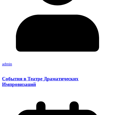
admin
События в Театре Драматических
Импровизаций