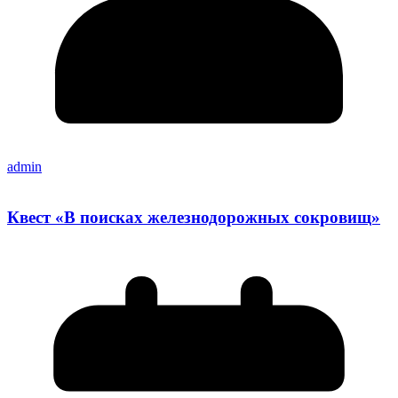
admin
Квест «В поисках железнодорожных сокровищ»