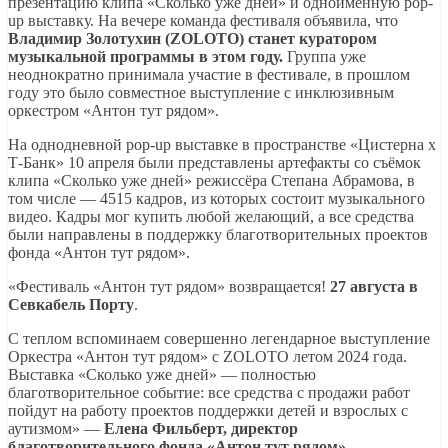
презентацию клипа «Сколько уже дней» и одноимённую pop-
up выставку. На вечере команда фестиваля объявила, что
Владимир Золотухин (ZOLOTO) станет куратором
музыкальной программы в этом году.
Группа уже
неоднократно принимала участие в фестивале, в прошлом
году это было совместное выступление с инклюзивным
оркестром «Антон тут рядом».
На однодневной pop-up выставке в пространстве «Цистерна х
Т-Банк» 10 апреля были представлены артефакты со съёмок
клипа «Сколько уже дней» режиссёра Степана Абрамова, в
том числе — 4515 кадров, из которых состоит музыкального
видео. Кадры мог купить любой желающий, а все средства
были направлены в поддержку благотворительных проектов
фонда «Антон тут рядом».
«Фестиваль «Антон тут рядом» возвращается!
27 августа в
Севкабель Порту
.
С теплом вспоминаем совершенно легендарное выступление
Оркестра «Антон тут рядом» с ZOLOTO летом 2024 года.
Выставка «Сколько уже дней» — полностью
благотворительное событие: все средства с продажи работ
пойдут на работу проектов поддержки детей и взрослых с
аутизмом» —
Елена Фильберт, директор
благотворительного фонда «Антон тут рядом»