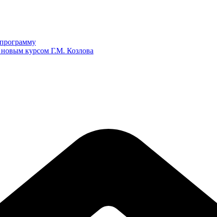
ю программу
 новым курсом Г.М. Козлова