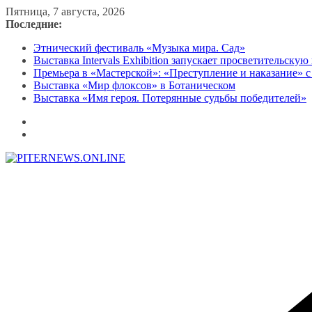
Перейти
Пятница, 7 августа, 2026
к
Последние:
содержимому
Этнический фестиваль «Музыка мира. Сад»
Выставка Intervals Exhibition запускает просветительску
Премьера в «Мастерской»: «Преступление и наказание» с
Выставка «Мир флоксов» в Ботаническом
Выставка «Имя героя. Потерянные судьбы победителей»