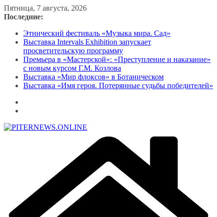
Перейти
Пятница, 7 августа, 2026
к
Последние:
содержимому
Этнический фестиваль «Музыка мира. Сад»
Выставка Intervals Exhibition запускает
просветительскую программу
Премьера в «Мастерской»: «Преступление и наказание»
с новым курсом Г.М. Козлова
Выставка «Мир флоксов» в Ботаническом
Выставка «Имя героя. Потерянные судьбы победителей»