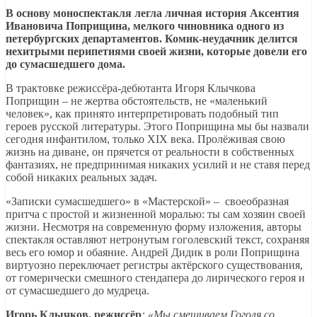
В основу моноспектакля легла личная история Аксентия
Ивановича Поприщина, мелкого чиновника одного из
петербургских департаментов. Комик-неудачник делится
нехитрыми перипетиями своей жизни, которые довели его
до сумасшедшего дома.
В трактовке режиссёра-дебютанта Игоря Клычкова
Поприщин – не жертва обстоятельств, не «маленький
человек», как принято интерпретировать подобный тип
героев русской литературы. Этого Поприщина мы бы назвали
сегодня инфантилом, только XIX века. Пролёживая свою
жизнь на диване, он прячется от реальности в собственных
фантазиях, не предпринимая никаких усилий и не ставя перед
собой никаких реальных задач.
«Записки сумасшедшего» в «Мастерской» – своеобразная
притча с простой и жизненной моралью: ты сам хозяин своей
жизни. Несмотря на современную форму изложения, авторы
спектакля оставляют нетронутым гоголевский текст, сохраняя
весь его юмор и обаяние. Андрей Дидик в роли Поприщина
виртуозно переключает регистры актёрского существования,
от гомерически смешного стендапера до лирического героя и
от сумасшедшего до мудреца.
Игорь Клычков, режиссёр
: «Мы смешиваем Гоголя со