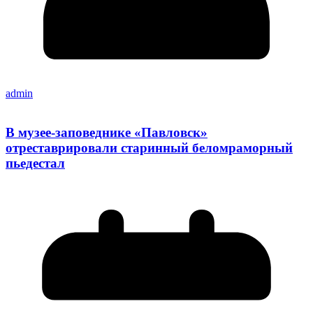
admin
В музее-заповеднике «Павловск»
отреставрировали старинный беломраморный
пьедестал