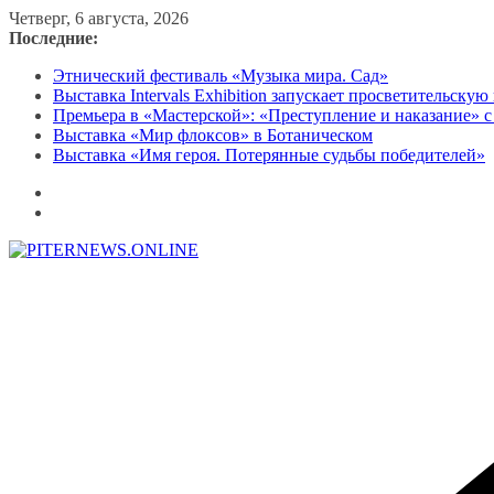
Перейти
Четверг, 6 августа, 2026
к
Последние:
содержимому
Этнический фестиваль «Музыка мира. Сад»
Выставка Intervals Exhibition запускает просветительску
Премьера в «Мастерской»: «Преступление и наказание» с
Выставка «Мир флоксов» в Ботаническом
Выставка «Имя героя. Потерянные судьбы победителей»