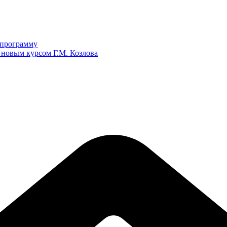
ю программу
 новым курсом Г.М. Козлова