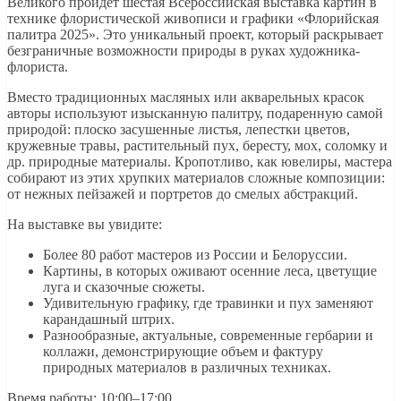
Великого пройдет шестая Всероссийская выставка картин в
технике флористической живописи и графики «Флорийская
палитра 2025». Это уникальный проект, который раскрывает
безграничные возможности природы в руках художника-
флориста.
Вместо традиционных масляных или акварельных красок
авторы используют изысканную палитру, подаренную самой
природой: плоско засушенные листья, лепестки цветов,
кружевные травы, растительный пух, бересту, мох, соломку и
др. природные материалы. Кропотливо, как ювелиры, мастера
собирают из этих хрупких материалов сложные композиции:
от нежных пейзажей и портретов до смелых абстракций.
На выставке вы увидите:
Более 80 работ мастеров из России и Белоруссии.
Картины, в которых оживают осенние леса, цветущие
луга и сказочные сюжеты.
Удивительную графику, где травинки и пух заменяют
карандашный штрих.
Разнообразные, актуальные, современные гербарии и
коллажи, демонстрирующие объем и фактуру
природных материалов в различных техниках.
Время работы: 10:00–17:00.