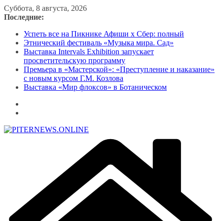
Перейти
Суббота, 8 августа, 2026
к
Последние:
содержимому
Успеть все на Пикнике Афиши x Сбер: полный
Этнический фестиваль «Музыка мира. Сад»
Выставка Intervals Exhibition запускает
просветительскую программу
Премьера в «Мастерской»: «Преступление и наказание»
с новым курсом Г.М. Козлова
Выставка «Мир флоксов» в Ботаническом