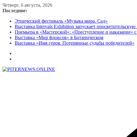
Перейти
Четверг, 6 августа, 2026
к
Последние:
содержимому
Этнический фестиваль «Музыка мира. Сад»
Выставка Intervals Exhibition запускает просветительску
Премьера в «Мастерской»: «Преступление и наказание» с
Выставка «Мир флоксов» в Ботаническом
Выставка «Имя героя. Потерянные судьбы победителей»