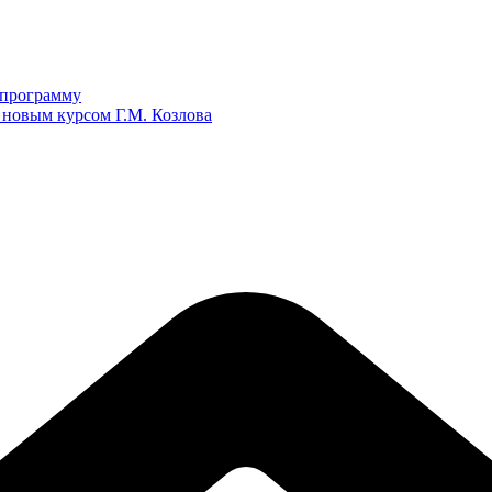
ю программу
 новым курсом Г.М. Козлова