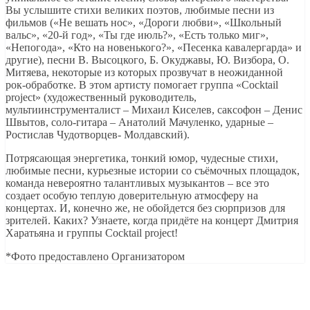
Вы услышите стихи великих поэтов, любимые песни из
фильмов («Не вешать нос», «Дороги любви», «Школьный
вальс», «20-й год», «Ты где июль?», «Есть только миг»,
«Непогода», «Кто на новенького?», «Песенка кавалергарда» и
другие), песни В. Высоцкого, Б. Окуджавы, Ю. Визбора, О.
Митяева, некоторые из которых прозвучат в неожиданной
рок-обработке. В этом артисту помогает группа «Cocktail
project» (художественный руководитель,
мультиинструменталист – Михаил Киселев, саксофон – Денис
Швытов, соло-гитара – Анатолий Мачуленко, ударные –
Ростислав Чудотворцев- Молдавский).
Потрясающая энергетика, тонкий юмор, чудесные стихи,
любимые песни, курьезные истории со съёмочных площадок,
команда невероятно талантливых музыкантов – все это
создает особую теплую доверительную атмосферу на
концертах. И, конечно же, не обойдется без сюрпризов для
зрителей. Каких? Узнаете, когда придёте на концерт Дмитрия
Харатьяна и группы Cocktail project!
*Фото предоставлено Организатором