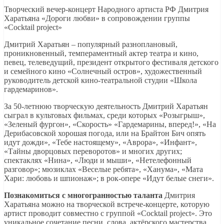
Творческий вечер-концерт Народного артиста РФ Дмитрия
Харатьяна «Дороги любви» в сопровождении группы
«Cocktail project»
Дмитрий Харатьян – популярный разноплановый,
проникновенный, темпераментный актер театра и кино,
певец, телеведущий, президент открытого фестиваля детского
и семейного кино «Солнечный остров», художественный
руководитель детской кино-театральной студии «Школа
гардемаринов».
За 50-летнюю творческую деятельность Дмитрий Харатьян
сыграл в культовых фильмах, среди которых «Розыгрыш»,
«Зеленый фургон», «Скорость» «Гардемарины, вперед!», «На
Дерибасовской хорошая погода, или на Брайтон Бич опять
идут дожди», «Тебе настоящему», «Аврора», «Инфант»,
«Тайны дворцовых переворотов» и многих других;
спектаклях «Нина», «Люди и мыши», «Нетелефонный
разговор»; мюзиклах «Веселые ребята», «Ханума», «Мата
Хари: любовь и шпионаж»; в рок-опере «Идут белые снеги».
Познакомиться с многогранностью таланта
Дмитрия
Харатьяна можно на творческой встрече-концерте, которую
артист проводит совместно с группой «Cocktail project». Это
уникальное сочетание песни, слова, актёрского мастерства.