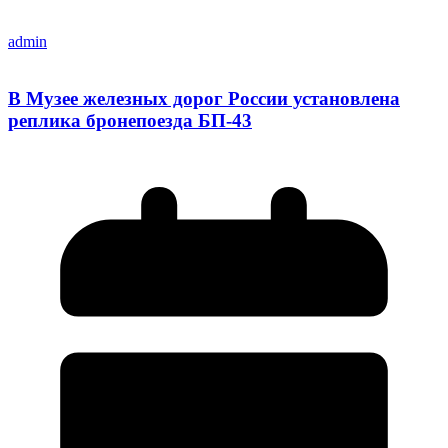
admin
В Музее железных дорог России установлена
реплика бронепоезда БП-43