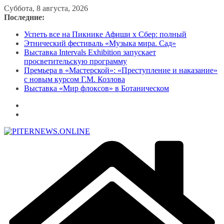
Перейти
Суббота, 8 августа, 2026
к
Последние:
содержимому
Успеть все на Пикнике Афиши x Сбер: полный
Этнический фестиваль «Музыка мира. Сад»
Выставка Intervals Exhibition запускает
просветительскую программу
Премьера в «Мастерской»: «Преступление и наказание»
с новым курсом Г.М. Козлова
Выставка «Мир флоксов» в Ботаническом