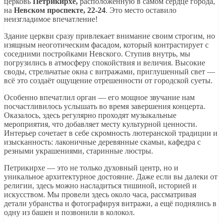
церковь
Петрикирхе,
расположенную в самом сердце города,
на
Невском проспекте, 22-24
. Это место оставило
неизгладимое впечатление!
Здание церкви сразу привлекает внимание своим строгим, но
изящным неоготическим фасадом, который контрастирует с
соседними постройками Невского. Ступив внутрь, мы
погрузились в атмосферу спокойствия и величия. Высокие
своды, стрельчатые окна с витражами, приглушенный свет —
всё это создаёт ощущение отрешенности от городской суеты.
Особенно впечатлил орган — его мощное звучание нам
посчастливилось услышать во время завершения концерта.
Оказалось, здесь регулярно проходят музыкальные
мероприятия, что добавляет месту культурной ценности.
Интерьер сочетает в себе скромность лютеранской традиции и
изысканность: лаконичные деревянные скамьи, кафедра с
резными украшениями, старинные люстры.
Петрикирхе — это не только духовный центр, но и
уникальное архитектурное достояние. Даже если вы далеки от
религии, здесь можно насладиться тишиной, историей и
искусством. Мы провели здесь около часа, рассматривая
детали убранства и фотографируя витражи, а ещё поднялись в
одну из башен и позвонили в колокол.