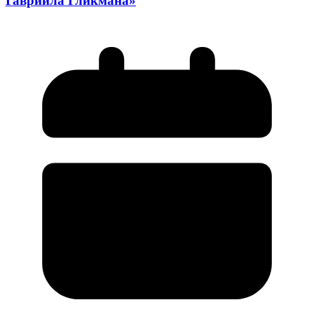
Гавриила Гликмана»