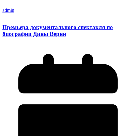
admin
Премьера документального спектакля по
биографии Дины Верни