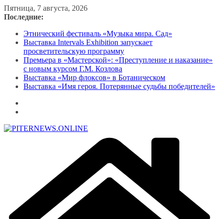
Перейти
Пятница, 7 августа, 2026
к
Последние:
содержимому
Этнический фестиваль «Музыка мира. Сад»
Выставка Intervals Exhibition запускает
просветительскую программу
Премьера в «Мастерской»: «Преступление и наказание»
с новым курсом Г.М. Козлова
Выставка «Мир флоксов» в Ботаническом
Выставка «Имя героя. Потерянные судьбы победителей»