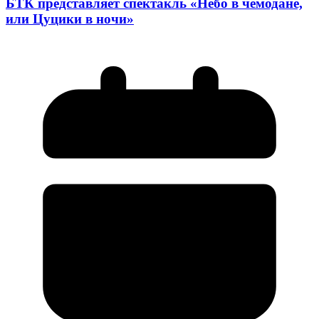
БТК представляет спектакль «Небо в чемодане,
или Цуцики в ночи»