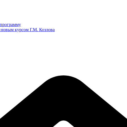
ю программу
 новым курсом Г.М. Козлова