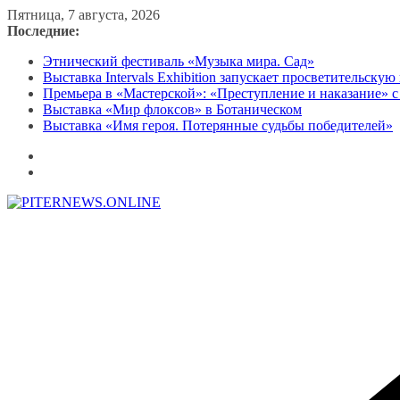
Перейти
Пятница, 7 августа, 2026
к
Последние:
содержимому
Этнический фестиваль «Музыка мира. Сад»
Выставка Intervals Exhibition запускает просветительску
Премьера в «Мастерской»: «Преступление и наказание» с
Выставка «Мир флоксов» в Ботаническом
Выставка «Имя героя. Потерянные судьбы победителей»