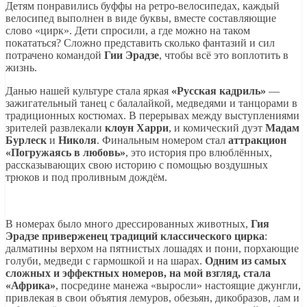
Детям понравились буффы на ретро-велосипедах, каждый
велосипед выполнен в виде буквы, вместе составляющие
слово «цирк». Дети спросили, а где можно на таком
покататься? Сложно представить сколько фантазий и сил
потрачено командой
Гии Эрадзе
, чтобы всё это воплотить в
жизнь.
Данью нашей культуре стала яркая
«Русская кадриль»
—
зажигательный танец с балалайкой, медведями и танцорами в
традиционных костюмах. В перерывах между выступлениями
зрителей развлекали
клоун Харри
, и комический дуэт
Мадам
Бурлеск
и
Николя
. Финальным номером стал
аттракцион
«Погружаясь в любовь»
, это история про влюблённых,
рассказывающих свою историю с помощью воздушных
трюков и под проливным дождём.
В номерах было много дрессированных животных,
Гия
Эрадзе приверженец традиций классического цирка
:
далматины верхом на пятнистых лошадях и пони, порхающие
голуби, медведи с гармошкой и на шарах.
Одним из самых
сложных и эффектных номеров, на мой взгляд, стала
«Африка»
, посредине манежа «выросли» настоящие джунгли,
привлекая в свои объятия лемуров, обезьян, дикобразов, лам и