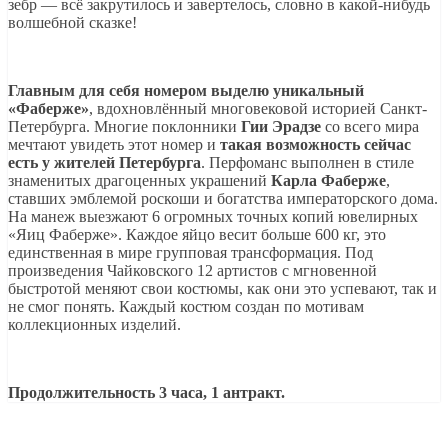
зебр — всё закрутилось и завертелось, словно в какой-нибудь
волшебной сказке!
Главным для себя номером выделю уникальный
«Фаберже»
, вдохновлённый многовековой историей Санкт-
Петербурга. Многие поклонники
Гии Эрадзе
со всего мира
мечтают увидеть этот номер и
такая возможность сейчас
есть у жителей Петербурга
. Перфоманс выполнен в стиле
знаменитых драгоценных украшений
Карла Фаберже
,
ставших эмблемой роскоши и богатства императорского дома.
На манеж выезжают 6 огромных точных копий ювелирных
«Яиц Фаберже». Каждое яйцо весит больше 600 кг, это
единственная в мире групповая трансформация. Под
произведения Чайковского 12 артистов с мгновенной
быстротой меняют свои костюмы, как они это успевают, так и
не смог понять. Каждый костюм создан по мотивам
коллекционных изделий.
Продолжительность 3 часа, 1 антракт.