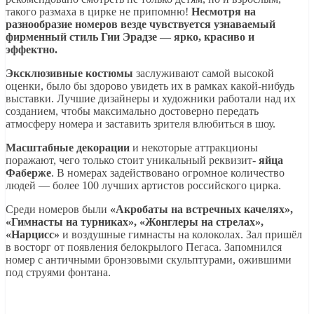
такого размаха в цирке не припомню!
Несмотря на
разнообразие номеров везде чувствуется узнаваемый
фирменный стиль Гии Эрадзе — ярко, красиво и
эффектно.
Эксклюзивные костюмы
заслуживают самой высокой
оценки, было бы здорово увидеть их в рамках какой-нибудь
выставки. Лучшие дизайнеры и художники работали над их
созданием, чтобы максимально достоверно передать
атмосферу номера и заставить зрителя влюбиться в шоу.
Масштабные декорации
и некоторые аттракционы
поражают, чего только стоит уникальный реквизит-
яйца
Фаберже
. В номерах задействовано огромное количество
людей — более 100 лучших артистов российского цирка.
Среди номеров были
«Акробаты на встречных качелях»,
«Гимнасты на турниках», «Жонглеры на стрелах»,
«Нарцисс»
и воздушные гимнасты на колоколах. Зал пришёл
в восторг от появления белокрылого Пегаса. Запомнился
номер с античными бронзовыми скульптурами, ожившими
под струями фонтана.