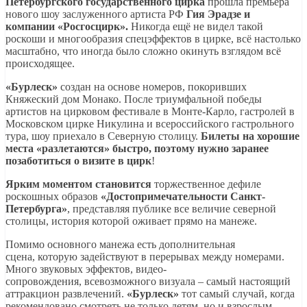
Петербургского государственного цирка
прошла премьера
нового шоу заслуженного артиста РФ
Гия Эрадзе и
компании «Росгосцирк».
Никогда ещё не видел такой
роскоши и многообразия спецэффектов в цирке, всё настолько
масштабно, что иногда было сложно окинуть взглядом всё
происходящее.
«Бурлеск»
создан на основе номеров, покоривших
Княжеский дом Монако. После триумфальной победы
артистов на цирковом фестивале в Монте-Карло, гастролей в
Московском цирке Никулина и всероссийского гастрольного
тура, шоу приехало в Северную столицу.
Билеты на хорошие
места «разлетаются» быстро, поэтому нужно заранее
позаботиться о визите в цирк
!
Ярким моментом становится
торжественное дефиле
роскошных образов
«Достопримечательности Санкт-
Петербурга»
, представляя публике все величие северной
столицы, история которой оживает прямо на манеже.
Помимо основного манежа есть дополнительная
сцена, которую задействуют в перерывах между номерами.
Много звуковых эффектов, видео-
сопровождения, всевозможного визуала – самый настоящий
аттракцион развлечений.
«Бурлеск»
тот самый случай, когда
рекомендовано смотреть не только детям, но и взрослым,