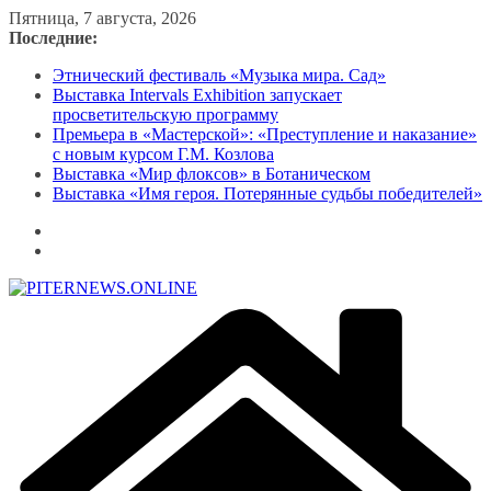
Перейти
Пятница, 7 августа, 2026
к
Последние:
содержимому
Этнический фестиваль «Музыка мира. Сад»
Выставка Intervals Exhibition запускает
просветительскую программу
Премьера в «Мастерской»: «Преступление и наказание»
с новым курсом Г.М. Козлова
Выставка «Мир флоксов» в Ботаническом
Выставка «Имя героя. Потерянные судьбы победителей»