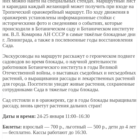
них можно найти на специальных стендах. Маршрутный лист
и карандаш каждый желающий может получить при входе на
Тропический оранжерейный маршрут. По ходу движения в
оранжереях установлены информационные стойки с
историческими фото и сведениями о событиях, которые
происходили в Ботаническом саду и Ботаническом институте
им. В.Л. Комарова АН СССР в самые тяжёлые блокадные дни
г. Ленинграда, а также в послевоенные годы восстановления
Сада.
Экскурсоводы на маршруте расскажут о героическом подвиге
садоводов во время блокады, о научной деятельности
работников Ботанического института в годы Великой
Отечественной войны, о выставках съедобных и несъедобных
растений, о выращивании рассады и лекарственных растений
для города. Посетители увидят живые растения, сохраненные
сотрудниками Сада в тяжелые годы блокады.
Сад отстояли и в оранжереях, где в годы блокады выращивали
рассаду, вновь цветут растения дальних стран!
Даты и время:
24-25 января 11:00–16:30
Билеты:
взрослый — 700 р., льготный — 500 р., дети до 4 лет
— бесплатно. Кассы работают до 16:30.