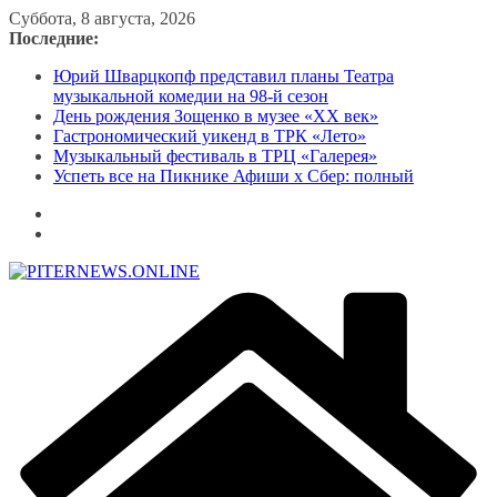
Перейти
Суббота, 8 августа, 2026
к
Последние:
содержимому
Юрий Шварцкопф представил планы Театра
музыкальной комедии на 98-й сезон
День рождения Зощенко в музее «XX век»
Гастрономический уикенд в ТРК «Лето»
Музыкальный фестиваль в ТРЦ «Галерея»
Успеть все на Пикнике Афиши x Сбер: полный