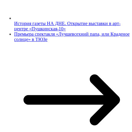
История газеты НА ДНЕ. Открытие выставки в арт-
центре «Пушкинская-10»
Премьера спектакля «Лучшевсехний папа, или Краденое
солнце» в ТЮЗе