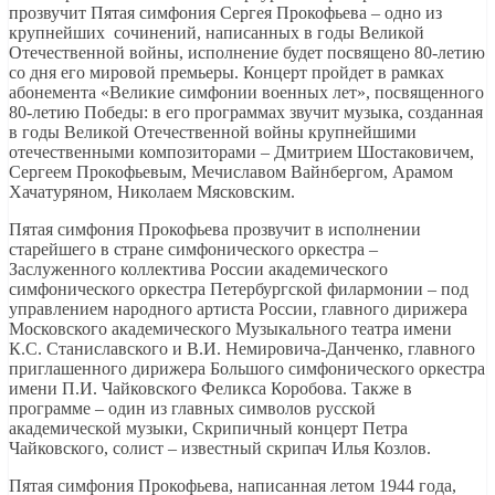
прозвучит Пятая симфония Сергея Прокофьева – одно из
крупнейших сочинений, написанных в годы Великой
Отечественной войны, исполнение будет посвящено 80-летию
со дня его мировой премьеры. Концерт пройдет в рамках
абонемента «Великие симфонии военных лет», посвященного
80-летию Победы: в его программах звучит музыка, созданная
в годы Великой Отечественной войны крупнейшими
отечественными композиторами – Дмитрием Шостаковичем,
Сергеем Прокофьевым, Мечиславом Вайнбергом, Арамом
Хачатуряном, Николаем Мясковским.
Пятая симфония Прокофьева прозвучит в исполнении
старейшего в стране симфонического оркестра –
Заслуженного коллектива России академического
симфонического оркестра Петербургской филармонии – под
управлением народного артиста России, главного дирижера
Московского академического Музыкального театра имени
К.С. Станиславского и В.И. Немировича-Данченко, главного
приглашенного дирижера Большого симфонического оркестра
имени П.И. Чайковского Феликса Коробова. Также в
программе – один из главных символов русской
академической музыки, Скрипичный концерт Петра
Чайковского, солист – известный скрипач Илья Козлов.
Пятая симфония Прокофьева, написанная летом 1944 года,