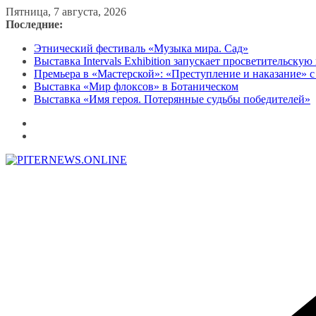
Перейти
Пятница, 7 августа, 2026
к
Последние:
содержимому
Этнический фестиваль «Музыка мира. Сад»
Выставка Intervals Exhibition запускает просветительску
Премьера в «Мастерской»: «Преступление и наказание» с
Выставка «Мир флоксов» в Ботаническом
Выставка «Имя героя. Потерянные судьбы победителей»