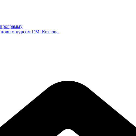
ю программу
 новым курсом Г.М. Козлова