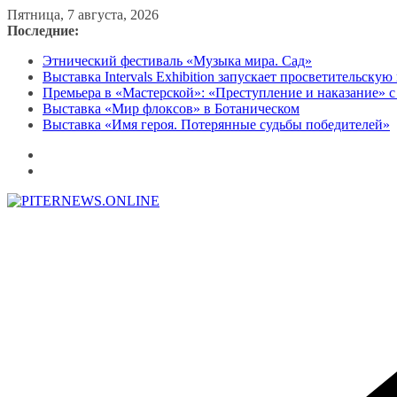
Перейти
Пятница, 7 августа, 2026
к
Последние:
содержимому
Этнический фестиваль «Музыка мира. Сад»
Выставка Intervals Exhibition запускает просветительску
Премьера в «Мастерской»: «Преступление и наказание» с
Выставка «Мир флоксов» в Ботаническом
Выставка «Имя героя. Потерянные судьбы победителей»