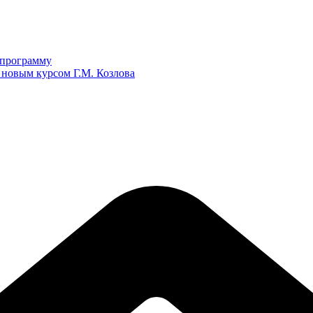
ю программу
 новым курсом Г.М. Козлова