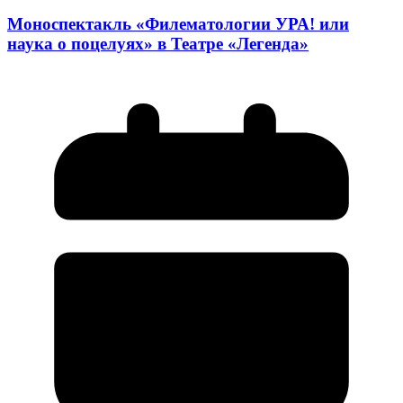
Моноспектакль «Филематологии УРА! или
наука о поцелуях» в Театре «Легенда»