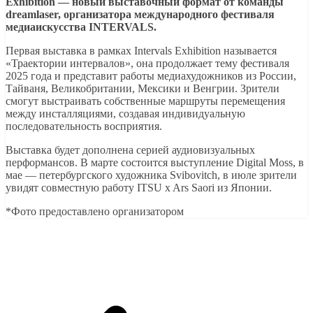
Exhibition — новый выставочный формат от команды
dreamlaser, организатора международного фестиваля
медиаискусства INTERVALS.
Первая выставка в рамках Intervals Exhibition называется
«Траектории интервалов», она продолжает тему фестиваля
2025 года и представит работы медиахудожников из России,
Тайваня, Великобритании, Мексики и Венгрии. Зрители
смогут выстраивать собственные маршруты перемещения
между инсталляциями, создавая индивидуальную
последовательность восприятия.
Выставка будет дополнена серией аудиовизуальных
перформансов. В марте состоится выступление Digital Moss, в
мае — петербургского художника Svibovitch, в июле зрители
увидят совместную работу ITSU x Ars Saori из Японии.
*Фото предоставлено организатором