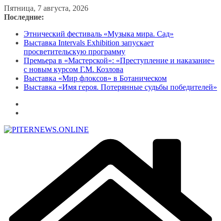
Перейти
Пятница, 7 августа, 2026
к
Последние:
содержимому
Этнический фестиваль «Музыка мира. Сад»
Выставка Intervals Exhibition запускает
просветительскую программу
Премьера в «Мастерской»: «Преступление и наказание»
с новым курсом Г.М. Козлова
Выставка «Мир флоксов» в Ботаническом
Выставка «Имя героя. Потерянные судьбы победителей»