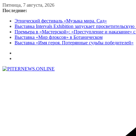
Перейти
Пятница, 7 августа, 2026
к
Последние:
содержимому
Этнический фестиваль «Музыка мира. Сад»
Выставка Intervals Exhibition запускает просветительску
Премьера в «Мастерской»: «Преступление и наказание» с
Выставка «Мир флоксов» в Ботаническом
Выставка «Имя героя. Потерянные судьбы победителей»