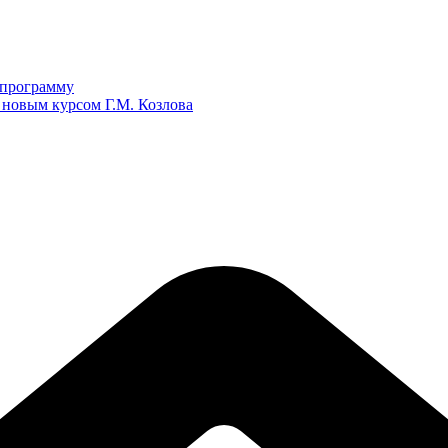
ю программу
 новым курсом Г.М. Козлова