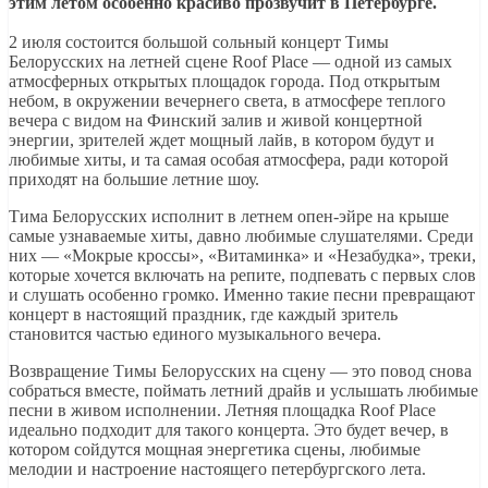
этим летом особенно красиво прозвучит в Петербурге.
2 июля состоится большой сольный концерт Тимы
Белорусских на летней сцене Roof Place — одной из самых
атмосферных открытых площадок города. Под открытым
небом, в окружении вечернего света, в атмосфере теплого
вечера с видом на Финский залив и живой концертной
энергии, зрителей ждет мощный лайв, в котором будут и
любимые хиты, и та самая особая атмосфера, ради которой
приходят на большие летние шоу.
Тима Белорусских исполнит в летнем опен-эйре на крыше
самые узнаваемые хиты, давно любимые слушателями. Среди
них — «Мокрые кроссы», «Витаминка» и «Незабудка», треки,
которые хочется включать на репите, подпевать с первых слов
и слушать особенно громко. Именно такие песни превращают
концерт в настоящий праздник, где каждый зритель
становится частью единого музыкального вечера.
Возвращение Тимы Белорусских на сцену — это повод снова
собраться вместе, поймать летний драйв и услышать любимые
песни в живом исполнении. Летняя площадка Roof Place
идеально подходит для такого концерта. Это будет вечер, в
котором сойдутся мощная энергетика сцены, любимые
мелодии и настроение настоящего петербургского лета.