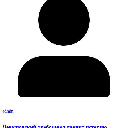
admin
Левашовский хлебозавод хранит историю