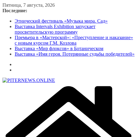
Перейти
Пятница, 7 августа, 2026
к
Последние:
содержимому
Этнический фестиваль «Музыка мира. Сад»
Выставка Intervals Exhibition запускает
просветительскую программу
Премьера в «Мастерской»: «Преступление и наказание»
с новым курсом Г.М. Козлова
Выставка «Мир флоксов» в Ботаническом
Выставка «Имя героя. Потерянные судьбы победителей»