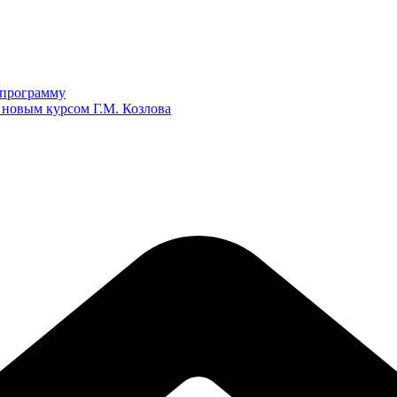
ю программу
 новым курсом Г.М. Козлова