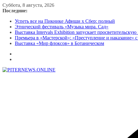
Перейти
Суббота, 8 августа, 2026
к
Последние:
содержимому
Успеть все на Пикнике Афиши x Сбер: полный
Этнический фестиваль «Музыка мира. Сад»
Выставка Intervals Exhibition запускает просветительску
Премьера в «Мастерской»: «Преступление и наказание» с
Выставка «Мир флоксов» в Ботаническом