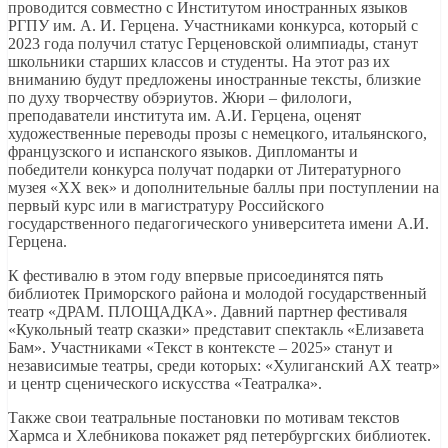
проводится совместно с Институтом иностранных языков
РГПУ им. А. И. Герцена. Участниками конкурса, который с
2023 года получил статус Герценовской олимпиады, станут
школьники старших классов и студенты. На этот раз их
вниманию будут предложены иностранные тексты, близкие
по духу творчеству обэриутов. Жюри – филологи,
преподаватели института им. А.И. Герцена, оценят
художественные переводы прозы с немецкого, итальянского,
французского и испанского языков. Дипломанты и
победители конкурса получат подарки от Литературного
музея «ХХ век» и дополнительные баллы при поступлении на
первый курс или в магистратуру Российского
государственного педагогического университета имени А.И.
Герцена.
К фестивалю в этом году впервые присоединятся пять
библиотек Приморского района и молодой государственный
театр «ДРАМ. ПЛОЩАДКА». Давний партнер фестиваля
«Кукольный театр сказки» представит спектакль «Елизавета
Бам». Участниками «Текст в контексте – 2025» станут и
независимые театры, среди которых: «Хулиганский АХ театр»
и центр сценического искусства «Театралка».
Также свои театральные постановки по мотивам текстов
Хармса и Хлебникова покажет ряд петербургских библиотек.