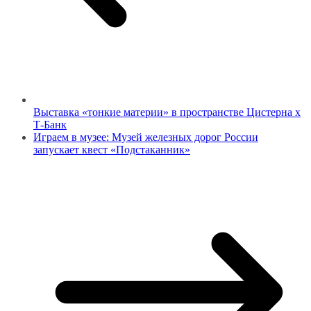
Выставка «тонкие материи» в пространстве Цистерна х
Т-Банк
Играем в музее: Музей железных дорог России
запускает квест «Подстаканник»