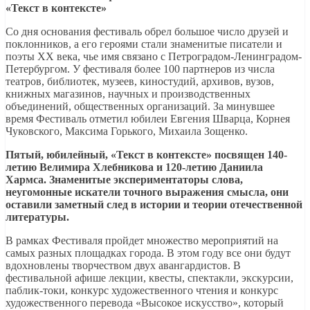
«Текст в контексте»
Со дня основания фестиваль обрел большое число друзей и
поклонников, а его героями стали знаменитые писатели и
поэты ХХ века, чье имя связано с Петроградом-Ленинградом-
Петербургом. У фестиваля более 100 партнеров из числа
театров, библиотек, музеев, киностудий, архивов, вузов,
книжных магазинов, научных и производственных
объединений, общественных организаций. За минувшее
время Фестиваль отметил юбилеи Евгения Шварца, Корнея
Чуковского, Максима Горького, Михаила Зощенко.
Пятый, юбилейный, «Текст в контексте» посвящен 140-
летию Велимира Хлебникова и 120-летию Даниила
Хармса. Знаменитые экспериментаторы слова,
неугомонные искатели точного выражения смысла, они
оставили заметный след в истории и теории отечественной
литературы.
В рамках Фестиваля пройдет множество мероприятий на
самых разных площадках города. В этом году все они будут
вдохновлены творчеством двух авангардистов. В
фестивальной афише лекции, квесты, спектакли, экскурсии,
паблик-токи, конкурс художественного чтения и конкурс
художественного перевода «Высокое искусство», который