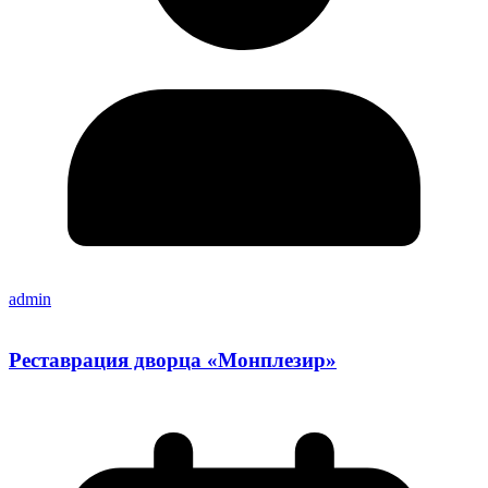
admin
Реставрация дворца «Монплезир»