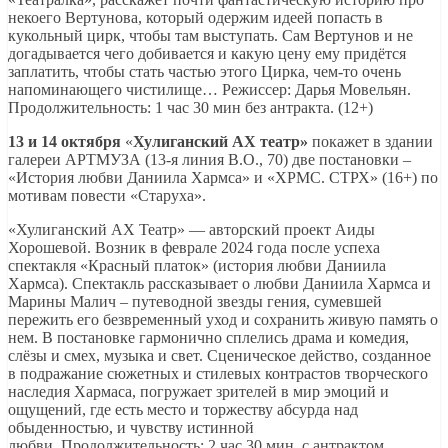
некоего Вертунова, который одержим идеей попасть в
кукольный цирк, чтобы там выступать. Сам Вертунов и не
догадывается чего добивается и какую цену ему придётся
заплатить, чтобы стать частью этого Цирка, чем-то очень
напоминающего чистилище… Режиссер: Дарья Мовельян.
Продолжительность: 1 час 30 мин без антракта. (12+)
13 и 14 октября
«
Хулиганский АХ театр»
покажет в здании
галереи АРТМУЗА (13-я линия В.О., 70) две постановки –
«История любви Даниила Хармса» и «ХРМС. СТРХ» (16+) по
мотивам повести «Старуха».
«Хулиганский АХ Театр» — авторский проект Аиды
Хорошевой. Возник в феврале 2024 года после успеха
спектакля «Красный платок» (история любви Даниила
Хармса). Спектакль рассказывает о любви Даниила Хармса и
Марины Малич – путеводной звезды гения, сумевшей
пережить его безвременный уход и сохранить живую память о
нем. В постановке гармонично сплелись драма и комедия,
слёзы и смех, музыка и свет. Сценическое действо, созданное
в подражание сюжетных и стилевых контрастов творческого
наследия Хармаса, погружает зрителей в мир эмоций и
ощущений, где есть место и торжеству абсурда над
обыденностью, и чувству истинной
любви. Продолжительность: 2 час 30 мин. с антрактом.