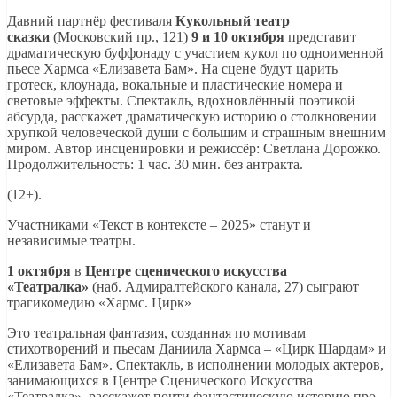
Давний партнёр фестиваля
Кукольный театр
сказки
(Московский пр., 121)
9 и 10 октября
представит
драматическую буффонаду с участием кукол по одноименной
пьесе Хармса «Елизавета Бам». На сцене будут царить
гротеск, клоунада, вокальные и пластические номера и
световые эффекты. Спектакль, вдохновлённый поэтикой
абсурда, расскажет драматическую историю о столкновении
хрупкой человеческой души с большим и страшным внешним
миром. Автор инсценировки и режиссёр: Светлана Дорожко.
Продолжительность: 1 час. 30 мин. без антракта.
(12+).
Участниками «Текст в контексте – 2025» станут и
независимые театры.
1 октября
в
Центре сценического искусства
«Театралка»
(наб. Адмиралтейского канала, 27) сыграют
трагикомедию «Хармс. Цирк»
Это театральная фантазия, созданная по мотивам
стихотворений и пьесам Даниила Хармса – «Цирк Шардам» и
«Елизавета Бам». Спектакль, в исполнении молодых актеров,
занимающихся в Центре Сценического Искусства
«Театралка», расскажет почти фантастическую историю про