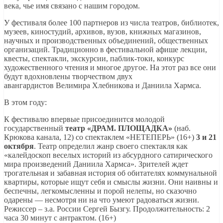
века, чье имя связано с нашим городом.
У фестиваля более 100 партнеров из числа театров, библиотек,
музеев, киностудий, архивов, вузов, книжных магазинов,
научных и производственных объединений, общественных
организаций. Традиционно в фестивальной афише лекции,
квесты, спектакли, экскурсии, паблик-токи, конкурс
художественного чтения и многое другое. На этот раз все они
будут вдохновлены творчеством двух
авангардистов Велимира Хлебникова и Даниила Хармса.
В этом году:
К фестивалю впервые присоединится молодой
государственный
театр «ДРАМ. ПЛОЩАДКА»
(наб.
Крюкова канала, 12) со спектаклем «НЕТЕПЕРЬ» (16+)
3 и 21
октября
. Театр определил жанр своего спектакля как
«калейдоскоп веселых историй из абсурдного сатирического
мира произведений Даниила Хармса». Зрителей ждет
трогательная и забавная история об обитателях коммунальной
квартиры, которые ищут себя и смыслы жизни. Они наивны и
беспечны, легкомысленны и порой нелепы, но сказочно
одарены — несмотря ни на что умеют радоваться жизни.
Режиссер – з.а. России Сергей Бызгу. Продолжительность: 2
часа 30 минут с антрактом. (16+)