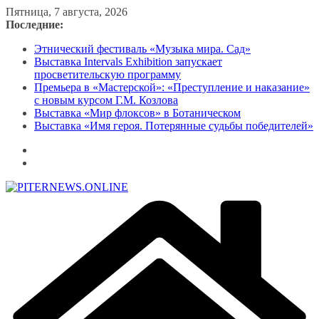
Перейти
Пятница, 7 августа, 2026
к
Последние:
содержимому
Этнический фестиваль «Музыка мира. Сад»
Выставка Intervals Exhibition запускает
просветительскую программу
Премьера в «Мастерской»: «Преступление и наказание»
с новым курсом Г.М. Козлова
Выставка «Мир флоксов» в Ботаническом
Выставка «Имя героя. Потерянные судьбы победителей»