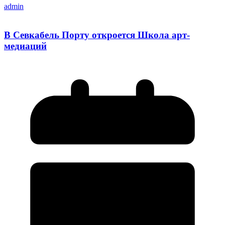
admin
В Севкабель Порту откроется Школа арт-
медиаций