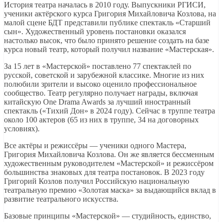
История театра началась в 2010 году. Выпускники РГИСИ,
ученики актёрского курса Григория Михайловича Козлова, на
малой сцене БДТ представили публике спектакль «Старший
сын». Художественный уровень постановки оказался
настолько высок, что было принято решение создать на базе
курса новый театр, который получил название «Мастерская».
За 15 лет в «Мастерской» поставлено 77 спектаклей по
русской, советской и зарубежной классике. Многие из них
полюбили зрители и высоко оценило профессиональное
сообщество. Театр регулярно получает награды, включая
китайскую One Drama Awards за лучший иностранный
спектакль («Тихий Дон» в 2024 году). Сейчас в труппе театра
около 100 актеров (65 из них в труппе, 34 на договорных
условиях).
Все актёры и режиссёры — ученики одного Мастера,
Григория Михайловича Козлова. Он же является бессменным
художественным руководителем «Мастерской» и режиссёром
большинства знаковых для театра постановок. В 2023 году
Григорий Козлов получил Российскую национальную
театральную премию «Золотая маска» за выдающийся вклад в
развитие театрального искусства.
Базовые принципы «Мастерской» — студийность, единство,