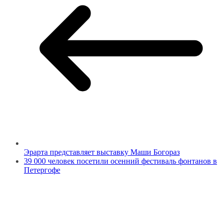
Эрарта представляет выставку Маши Богораз
39 000 человек посетили осенний фестиваль фонтанов в
Петергофе