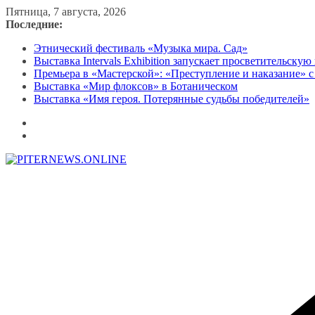
Перейти
Пятница, 7 августа, 2026
к
Последние:
содержимому
Этнический фестиваль «Музыка мира. Сад»
Выставка Intervals Exhibition запускает просветительску
Премьера в «Мастерской»: «Преступление и наказание» с
Выставка «Мир флоксов» в Ботаническом
Выставка «Имя героя. Потерянные судьбы победителей»