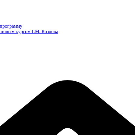
ю программу
 новым курсом Г.М. Козлова