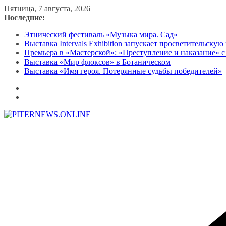
Перейти
Пятница, 7 августа, 2026
к
Последние:
содержимому
Этнический фестиваль «Музыка мира. Сад»
Выставка Intervals Exhibition запускает просветительску
Премьера в «Мастерской»: «Преступление и наказание» с
Выставка «Мир флоксов» в Ботаническом
Выставка «Имя героя. Потерянные судьбы победителей»