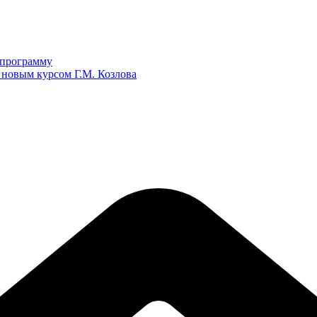
ю программу
 новым курсом Г.М. Козлова