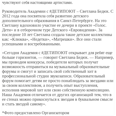
чувствуют себя настоящими артистами.
Руководитель Академии с #ДЕТИПОЮТ – Светлана Бедюх. С
2012 года она посвятила себя развитию детского
дополнительного образования в Санкт-Петербурге. На это
Светлану вдохновило участие ее дочери в проекте «Голос.
Дети» и в отборочном туре Детского «Евровидения». За
последние 10 лет Светлана создала такие детские коллективы
как: «Клюква», «Недетки», «Матрешки». Все они стали
успешными и востребованными.
«Сегодня Академия с #ДЕТИПОЮТ открывает для ребят еще
больше горизонтов, — говорит Светлана Бедюх. — Например,
мы проводим конкурсы, победители которых получат
возможность отправиться на музыкальный образовательные
форумы и смогут и записать свой собственный хит в
профессиональной студии звукозаписи. Образовательный
форум помогает детям не просто понаблюдать за звездами или
за своим коллективом, а получить опыт выступления,
исполнив мировой хит или свою собственную композицию.
Наша Академия отличается от других организаций тем, что в
ее стенах можно прикоснуться к звездам в буквальном смысле
и стать звездой самому».
*Фото предоставлено Организатором