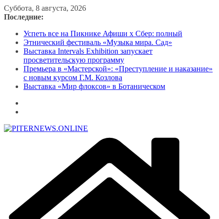
Перейти
Суббота, 8 августа, 2026
к
Последние:
содержимому
Успеть все на Пикнике Афиши x Сбер: полный
Этнический фестиваль «Музыка мира. Сад»
Выставка Intervals Exhibition запускает
просветительскую программу
Премьера в «Мастерской»: «Преступление и наказание»
с новым курсом Г.М. Козлова
Выставка «Мир флоксов» в Ботаническом