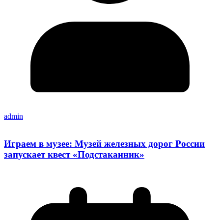
admin
Играем в музее: Музей железных дорог России
запускает квест «Подстаканник»