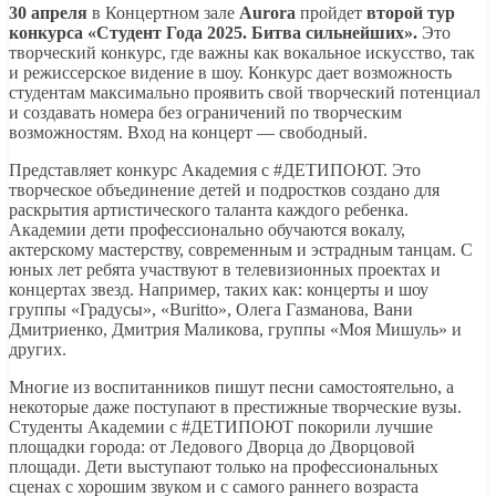
30 апреля
в Концертном зале
Aurora
пройдет
второй тур
конкурса «Студент Года 2025. Битва сильнейших».
Это
творческий конкурс, где важны как вокальное искусство, так
и режиссерское видение в шоу. Конкурс дает возможность
студентам максимально проявить свой творческий потенциал
и создавать номера без ограничений по творческим
возможностям. Вход на концерт — свободный.
Представляет конкурс Академия с #ДЕТИПОЮТ. Это
творческое объединение детей и подростков создано для
раскрытия артистического таланта каждого ребенка.
Академии дети профессионально обучаются вокалу,
актерскому мастерству, современным и эстрадным танцам. С
юных лет ребята участвуют в телевизионных проектах и
концертах звезд. Например, таких как: концерты и шоу
группы «Градусы», «Buritto», Олега Газманова, Вани
Дмитриенко, Дмитрия Маликова, группы «Моя Мишуль» и
других.
Многие из воспитанников пишут песни самостоятельно, а
некоторые даже поступают в престижные творческие вузы.
Студенты Академии с #ДЕТИПОЮТ покорили лучшие
площадки города: от Ледового Дворца до Дворцовой
площади. Дети выступают только на профессиональных
сценах с хорошим звуком и с самого раннего возраста