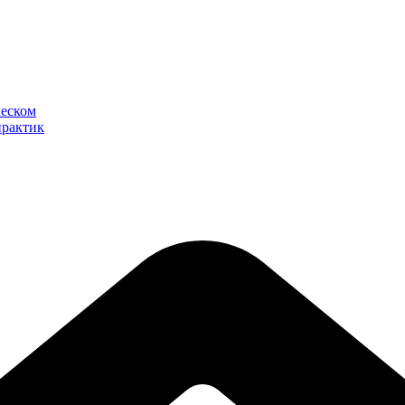
ческом
практик