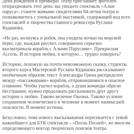
День рождения и премьера! Театр приглашает зрителей
отпраздновать этот день: вы увидите спектакль «Алые
паруса», станете живыми свидетелями 94-летия театра и
познакомитесь с уникальной выставкой, содержащей код всех
спектаклей и творчества главного режиссера Руслана
Кудашова.
«Не раз, волнуясь и робея, она уходила ночью на морской
берег, где, выждав рассвет, совершенно серьезно
высматривала корабль с Алыми Парусами». Прекрасная
Ассоль. И история любви, в которую… трудно поверить?
Историю, похожую на почти невозможную сказку, студенты
второго курса Мастерской Руслана Кудашова рассказывают
необычным образом: текст Александра Грина распределен
между «пассажирами» корабля, отправившимися в опасное
плавание. Чтобы уцелел корабль, а души команды обрели
бесстрашие, нужно продолжать рассказывать друг другу
истории о любви. Таково веление Океана. Таково условие
сохранения человеческого в человеке в момент наивысшей
опасности. В момент истины.
Безусловно, тема нового высказывания пересекается с темой
важнейшего для БТК спектакля – «Песнь Песней», во многом
определяющего вектор творческих поисков театра.