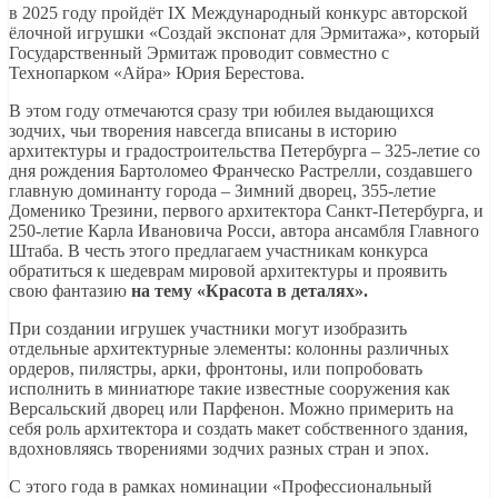
в 2025 году пройдёт IX Международный конкурс авторской
ёлочной игрушки «Создай экспонат для Эрмитажа», который
Государственный Эрмитаж проводит совместно с
Технопарком «Айра» Юрия Берестова.
В этом году отмечаются сразу три юбилея выдающихся
зодчих, чьи творения навсегда вписаны в историю
архитектуры и градостроительства Петербурга ‒ 325-летие со
дня рождения Бартоломео Франческо Растрелли, создавшего
главную доминанту города – Зимний дворец, 355-летие
Доменико Трезини, первого архитектора Санкт-Петербурга, и
250-летие Карла Ивановича Росси, автора ансамбля Главного
Штаба. В честь этого предлагаем участникам конкурса
обратиться к шедеврам мировой архитектуры и проявить
свою фантазию
на тему «Красота в деталях».
При создании игрушек участники могут изобразить
отдельные архитектурные элементы: колонны различных
ордеров, пилястры, арки, фронтоны, или попробовать
исполнить в миниатюре такие известные сооружения как
Версальский дворец или Парфенон. Можно примерить на
себя роль архитектора и создать макет собственного здания,
вдохновляясь творениями зодчих разных стран и эпох.
С этого года в рамках номинации «Профессиональный