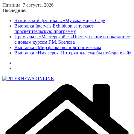
Перейти
Пятница, 7 августа, 2026
к
Последние:
содержимому
Этнический фестиваль «Музыка мира. Сад»
Выставка Intervals Exhibition запускает
просветительскую программу
Премьера в «Мастерской»: «Преступление и наказание»
с новым курсом Г.М. Козлова
Выставка «Мир флоксов» в Ботаническом
Выставка «Имя героя. Потерянные судьбы победителей»