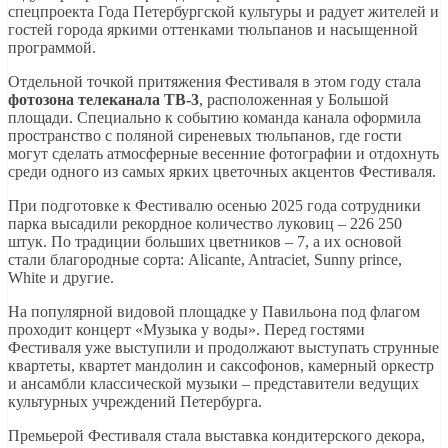
спецпроекта Года Петербургской культуры и радует жителей и
гостей города яркими оттенками тюльпанов и насыщенной
программой.
Отдельной точкой притяжения Фестиваля в этом году стала
фотозона телеканала ТВ-3
, расположенная у Большой
площади. Специально к событию команда канала оформила
пространство с поляной сиреневых тюльпанов, где гости
могут сделать атмосферные весенние фотографии и отдохнуть
среди одного из самых ярких цветочных акцентов Фестиваля.
При подготовке к Фестивалю осенью 2025 года сотрудники
парка высадили рекордное количество луковиц – 226 250
штук. По традиции больших цветников – 7, а их основой
стали благородные сорта: Alicante, Antraciet, Sunny prince,
White и другие.
На популярной видовой площадке у Павильона под флагом
проходит концерт «Музыка у воды». Перед гостями
Фестиваля уже выступили и продолжают выступать струнные
квартеты, квартет мандолин и саксофонов, камерный оркестр
и ансамбли классической музыки – представители ведущих
культурных учреждений Петербурга.
Премьерой Фестиваля стала выставка кондитерского декора,