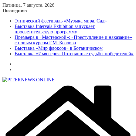
Перейти
Пятница, 7 августа, 2026
к
Последние:
содержимому
Этнический фестиваль «Музыка мира. Сад»
Выставка Intervals Exhibition запускает
просветительскую программу
Премьера в «Мастерской»: «Преступление и наказание»
с новым курсом Г.М. Козлова
Выставка «Мир флоксов» в Ботаническом
Выставка «Имя героя. Потерянные судьбы победителей»