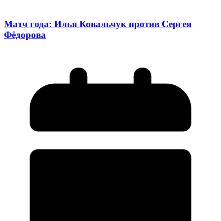
Матч года: Илья Ковальчук против Сергея
Фёдорова