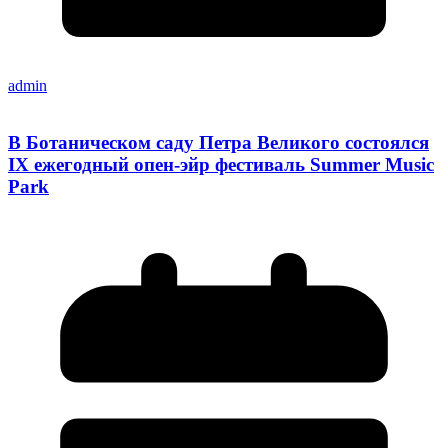
admin
В Ботаническом саду Петра Великого состоялся
IX ежегодный опен-эйр фестиваль Summer Music
Park