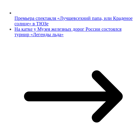
Премьера спектакля «Лучшевсехний папа, или Краденое
солнце» в ТЮЗе
На катке у Музея железных дорог России состоялся
турнир «Легенды льда»