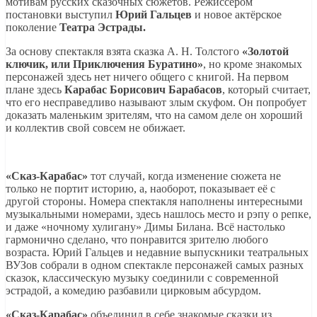
мотивам русских сказочных сюжетов. Режиссёром
постановки выступил
Юрий Гальцев
и новое актёрское
поколение
Театра Эстрады.
За основу спектакля взята сказка А. Н. Толстого
«Золотой
ключик, или Приключения Буратино»
, но кроме знакомых
персонажей здесь нет ничего общего с книгой. На первом
плане здесь
Карабас Борисович Барабасов
, который считает,
что его несправедливо называют злым скуфом. Он попробует
доказать маленьким зрителям, что на самом деле он хороший
и коллектив свой совсем не обижает.
«Сказ-Карабас»
тот случай, когда изменение сюжета не
только не портит историю, а, наоборот, показывает её с
другой стороны. Номера спектакля наполнены интересными
музыкальными номерами, здесь нашлось место и рэпу о репке,
и даже «ночному хулигану» Димы Билана. Всё настолько
гармонично сделано, что понравится зрителю любого
возраста. Юрий Гальцев и недавние выпускники театральных
ВУЗов собрали в одном спектакле персонажей самых разных
сказок, классическую музыку соединили с современной
эстрадой, а комедию разбавили цирковым абсурдом.
«Сказ-Карабас»
объединил в себе знакомые сказки из