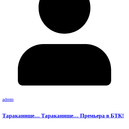
admin
Тараканище… Тараканище… Премьера в БТК!