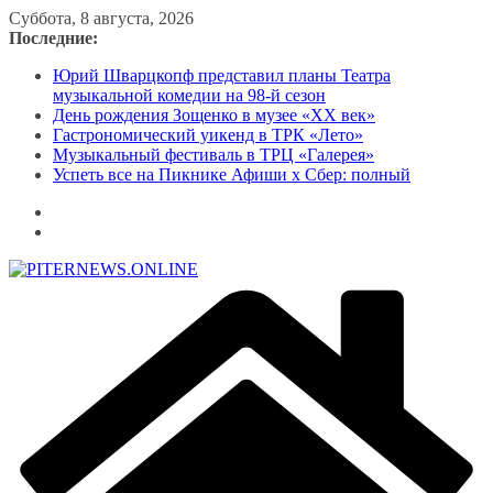
Перейти
Суббота, 8 августа, 2026
к
Последние:
содержимому
Юрий Шварцкопф представил планы Театра
музыкальной комедии на 98-й сезон
День рождения Зощенко в музее «XX век»
Гастрономический уикенд в ТРК «Лето»
Музыкальный фестиваль в ТРЦ «Галерея»
Успеть все на Пикнике Афиши x Сбер: полный