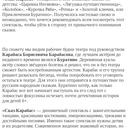
детства: «Царевна Несмеяна», «Лягушка-путешественница»,
«Колобок», «Курочка Ряба», «Репка» и «Золотой ключик, или
Приключения Буратино». Получилось настолько свежо и
неожиданно, что хочется рекомендовать всем посмотреть этот
спектакль, чтобы уйти в сторону от привычного понимания
сказки.
По сюжету мы видим рабочие будни театра под руководством
Карабаса Борисовича Барабасова
, где лучшим актёром до
недавнего времени являлся
Буратино
. Деревянная кукла-
актёр словил звёздную болезнь и решил, что он и без театра
сможет быть востребованным артистом. Карабас и его труппа
решают разыскать беглеца, чтобы попробовать его уговорить
остаться в театре. Для этого они отправятся в путешествие по
русским народным сказкам. Буратино хитёр, как только
Карабас вот вот начинает наступать на его след тот с
ловкостью фокусника исчезает, почти детективная история
для детей 6+.
«Сказ-Карабас»
— динамичный спектакль с зажигательными
танцами, красивыми костюмами, импровизациями, трюками и
достойными песнями. Именно такие спектакли нужны детям
и их родителям. Современное видение знакомый истории, но