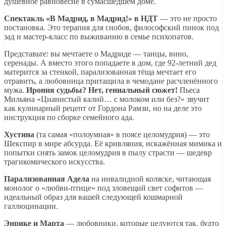
душевное равновесие в сумасшедшем доме.
Спектакль «В Мадрид, в Мадрид!» в НДТ
— это не просто
постановка. Это терапия для снобов, философский пинок под
зад и мастер-класс по выживанию в семье психопатов.
Представьте: вы мечтаете о Мадриде — танцы, вино,
серенады. А вместо этого попадаете в дом, где 92-летний дед
матерится за стенкой, парализованная тёща мечтает его
отравить, а любовница притащила в чемодане расчленённого
мужа.
Ирония судьбы? Нет, гениальный сюжет!
Пьеса
Мильяна «Цианистый калий… с молоком или без?» звучит
как кулинарный рецепт от Гордона Рамзи, но на деле это
инструкция по сборке семейного ада.
Хустина
(та самая «полоумная» в поясе целомудрия) — это
Шекспир в мире абсурда. Её кривляния, искажённая мимика и
попытки снять замок целомудрия в пылу страсти — шедевр
трагикомического искусства.
Парализованная Адела
на инвалидной коляске, читающая
монолог о «любви-птице» под зловещий свет софитов —
идеальный образ для вашей следующей кошмарной
галлюцинации.
Энрике и Марта
— любовники, которые целуются так, будто