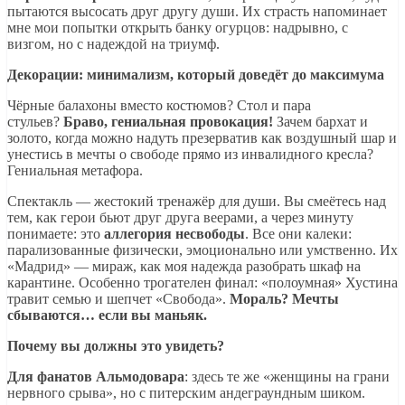
пытаются высосать друг другу души. Их страсть напоминает
мне мои попытки открыть банку огурцов: надрывно, с
визгом, но с надеждой на триумф.
Декорации: минимализм, который доведёт до максимума
Чёрные балахоны вместо костюмов? Стол и пара
стульев?
Браво, гениальная провокация!
Зачем бархат и
золото, когда можно надуть презерватив как воздушный шар и
унестись в мечты о свободе прямо из инвалидного кресла?
Гениальная метафора.
Спектакль — жестокий тренажёр для души. Вы смеётесь над
тем, как герои бьют друг друга веерами, а через минуту
понимаете: это
аллегория несвободы
. Все они калеки:
парализованные физически, эмоционально или умственно. Их
«Мадрид» — мираж, как моя надежда разобрать шкаф на
карантине. Особенно трогателен финал: «полоумная» Хустина
травит семью и шепчет «Свобода».
Мораль? Мечты
сбываются… если вы маньяк.
Почему вы должны это увидеть?
Для фанатов Альмодовара
: здесь те же «женщины на грани
нервного срыва», но с питерским андеграундным шиком.