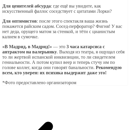
Для ценителей абсурда
: где ещё вы увидите, как
искусственный фаллос соседствует с цитатами Лорки?
Для оптимистов
: после этого спектакля ваша жизнь
покажется райским садом. Сосед-перфоратор? Фигня! У вас
нет деда, орущего матом за стенкой, и тёти с цианистым
калием в сумочке.
«В Мадрид, в Мадрид!»
— это
3 часа катарсиса с
антрактом на валерьянку
. Выходя из театра, я ощущал себя
то ли жертвой испанской инквизиции, то ли свидетелем
гениальности. А потом купил веер и теперь стучу им по
голове коллег, когда они говорят банальности.
Рекомендую
всем, кто уверен: их психика выдержит даже это!
*Фото предоставлено организатором