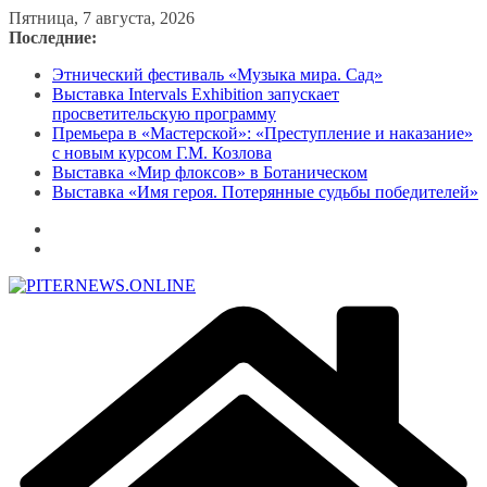
Перейти
Пятница, 7 августа, 2026
к
Последние:
содержимому
Этнический фестиваль «Музыка мира. Сад»
Выставка Intervals Exhibition запускает
просветительскую программу
Премьера в «Мастерской»: «Преступление и наказание»
с новым курсом Г.М. Козлова
Выставка «Мир флоксов» в Ботаническом
Выставка «Имя героя. Потерянные судьбы победителей»