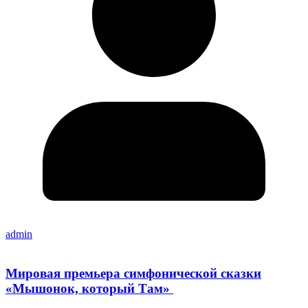
admin
Мировая премьера симфонической сказки
«Мышонок, который Там»