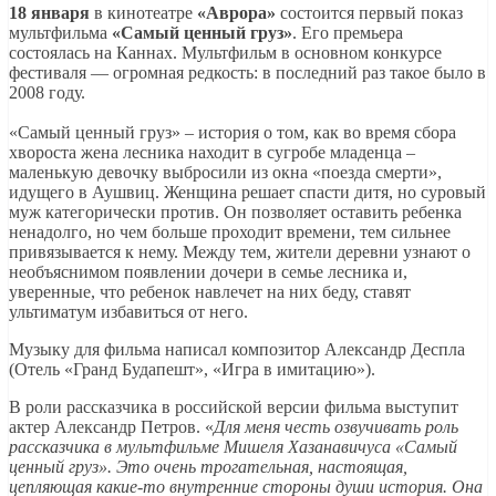
18 января
в кинотеатре
«Аврора»
состоится первый показ
мультфильма
«Самый ценный груз»
. Его премьера
состоялась на Каннах. Мультфильм в основном конкурсе
фестиваля — огромная редкость: в последний раз такое было в
2008 году.
«Самый ценный груз» – история о том, как во время сбора
хвороста жена лесника находит в сугробе младенца –
маленькую девочку выбросили из окна «поезда смерти»,
идущего в Аушвиц. Женщина решает спасти дитя, но суровый
муж категорически против. Он позволяет оставить ребенка
ненадолго, но чем больше проходит времени, тем сильнее
привязывается к нему. Между тем, жители деревни узнают о
необъяснимом появлении дочери в семье лесника и,
уверенные, что ребенок навлечет на них беду, ставят
ультиматум избавиться от него.
Музыку для фильма написал композитор Александр Деспла
(Отель «Гранд Будапешт», «Игра в имитацию»).
В роли рассказчика в российской версии фильма выступит
актер Александр Петров. «
Для меня честь озвучивать роль
рассказчика в мультфильме Мишеля Хазанавичуса «Самый
ценный груз». Это очень трогательная, настоящая,
цепляющая какие-то внутренние стороны души история. Она