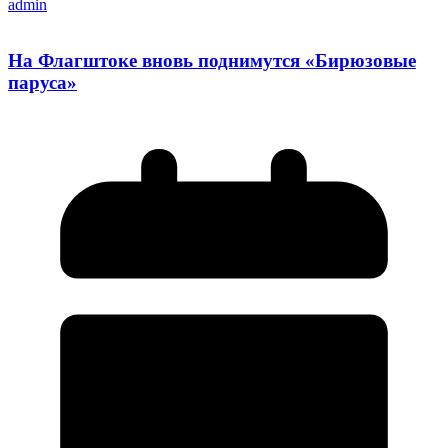
admin
На Флагштоке вновь поднимутся «Бирюзовые
паруса»