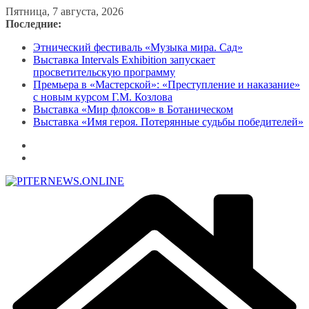
Перейти
Пятница, 7 августа, 2026
к
Последние:
содержимому
Этнический фестиваль «Музыка мира. Сад»
Выставка Intervals Exhibition запускает
просветительскую программу
Премьера в «Мастерской»: «Преступление и наказание»
с новым курсом Г.М. Козлова
Выставка «Мир флоксов» в Ботаническом
Выставка «Имя героя. Потерянные судьбы победителей»