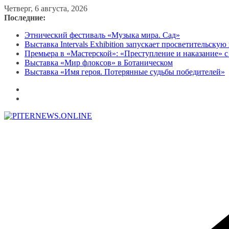
Перейти
Четверг, 6 августа, 2026
к
Последние:
содержимому
Этнический фестиваль «Музыка мира. Сад»
Выставка Intervals Exhibition запускает просветительску
Премьера в «Мастерской»: «Преступление и наказание» с
Выставка «Мир флоксов» в Ботаническом
Выставка «Имя героя. Потерянные судьбы победителей»