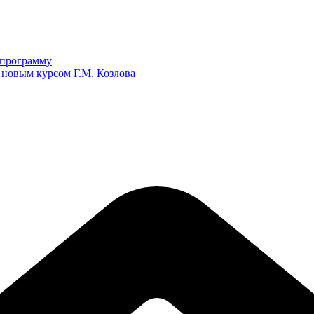
ю программу
 новым курсом Г.М. Козлова