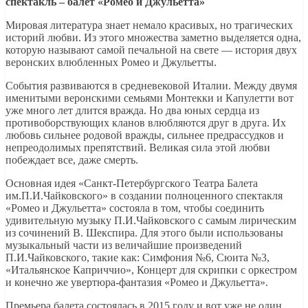
спектакль – балет «Ромео и Джульетта»
Мировая литература знает немало красивых, но трагических
историй любви. Из этого множества заметно выделяется одна,
которую называют самой печальной на свете — история двух
веронских влюбленных Ромео и Джульетты.
События развиваются в средневековой Италии. Между двумя
именитыми веронскими семьями Монтекки и Капулетти вот
уже много лет длится вражда. Но два юных сердца из
противоборствующих кланов влюбляются друг в друга. Их
любовь сильнее родовой вражды, сильнее предрассудков и
непреодолимых препятствий. Великая сила этой любви
побеждает все, даже смерть.
Основная идея «Санкт-Петербургского Театра Балета
им.П.И.Чайковского» в создании полноценного спектакля
«Ромео и Джульетта» состояла в том, чтобы соединить
удивительную музыку П.И.Чайковского с самым лирическим
из сочинений В. Шекспира. Для этого были использованы
музыкальный части из величайшие произведений
П.И.Чайковского, такие как: Симфония №6, Сюита №3,
«Итальянское Каприччио», Концерт для скрипки с оркестром
и конечно же увертюра-фантазия «Ромео и Джульетта».
Премьера балета состоялась в 2015 году и вот уже не один