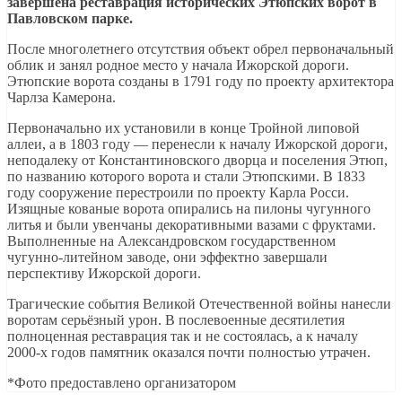
завершена реставрация исторических Этюпских ворот в
Павловском парке.
После многолетнего отсутствия объект обрел первоначальный
облик и занял родное место у начала Ижорской дороги.
Этюпские ворота созданы в 1791 году по проекту архитектора
Чарлза Камерона.
Первоначально их установили в конце Тройной липовой
аллеи, а в 1803 году — перенесли к началу Ижорской дороги,
неподалеку от Константиновского дворца и поселения Этюп,
по названию которого ворота и стали Этюпскими. В 1833
году сооружение перестроили по проекту Карла Росси.
Изящные кованые ворота опирались на пилоны чугунного
литья и были увенчаны декоративными вазами с фруктами.
Выполненные на Александровском государственном
чугунно‑литейном заводе, они эффектно завершали
перспективу Ижорской дороги.
Трагические события Великой Отечественной войны нанесли
воротам серьёзный урон. В послевоенные десятилетия
полноценная реставрация так и не состоялась, а к началу
2000‑х годов памятник оказался почти полностью утрачен.
*Фото предоставлено организатором