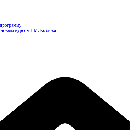
ю программу
 новым курсом Г.М. Козлова