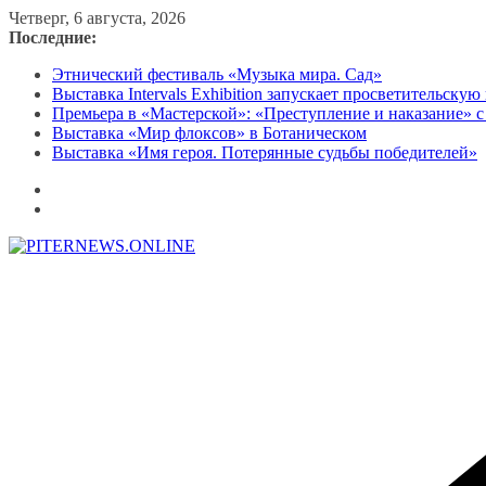
Перейти
Четверг, 6 августа, 2026
к
Последние:
содержимому
Этнический фестиваль «Музыка мира. Сад»
Выставка Intervals Exhibition запускает просветительску
Премьера в «Мастерской»: «Преступление и наказание» с
Выставка «Мир флоксов» в Ботаническом
Выставка «Имя героя. Потерянные судьбы победителей»