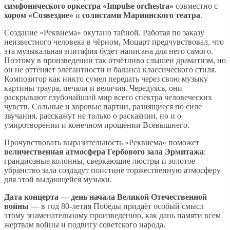
симфонического оркестра «Impulse orchestra»
совместно с
хором «Созвездие»
и
солистами Мариинского театра
.
Создание «Реквиема» окутано тайной. Работая по заказу
неизвестного человека в чёрном, Моцарт предчувствовал, что
эта музыкальная эпитафия будет написана для него самого.
Поэтому в произведении так отчётливо слышен драматизм, но
он не оттеняет элегантности и баланса классического стиля.
Композитор как никто сумел передать через свою музыку
картины траура, печали и величия. Чередуясь, они
раскрывают глубочайший мир всего спектра человеческих
чувств. Сольные и хоровые партии, разнящиеся по силе
звучания, расскажут не только о раскаянии, но и о
умиротворении и конечном прощении Всевышнего.
Прочувствовать выразительность «Реквиема» поможет
величественная атмосфера Гербового зала Эрмитажа
:
грандиозные колонны, сверкающие люстры и золотое
убранство зала создадут поистине торжественную атмосферу
для этой выдающейся музыки.
Дата концерта — день начала Великой Отечественной
войны
— в год 80-летия Победы придаёт особый смысл
этому знаменательному произведению, как дань памяти всем
жертвам войны и подвигу советского народа.