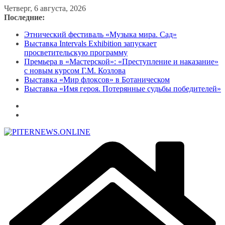
Перейти
Четверг, 6 августа, 2026
к
Последние:
содержимому
Этнический фестиваль «Музыка мира. Сад»
Выставка Intervals Exhibition запускает
просветительскую программу
Премьера в «Мастерской»: «Преступление и наказание»
с новым курсом Г.М. Козлова
Выставка «Мир флоксов» в Ботаническом
Выставка «Имя героя. Потерянные судьбы победителей»