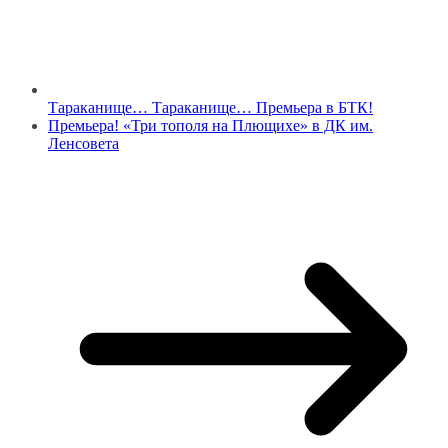
Тараканище… Тараканище… Премьера в БТК!
Премьера! «Три тополя на Плющихе» в ДК им.
Ленсовета